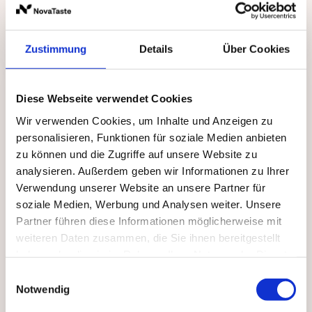
Produktion, industrielle Fertigung
oder Betriebsküche
Zustimmung
Details
Über Cookies
Zahlreiche
Diese Webseite verwendet Cookies
Anwendungen
Wir verwenden Cookies, um Inhalte und Anzeigen zu
personalisieren, Funktionen für soziale Medien anbieten
Probepackungen
zu können und die Zugriffe auf unsere Website zu
analysieren. Außerdem geben wir Informationen zu Ihrer
Werbeartikel
Verwendung unserer Website an unsere Partner für
Geschenke für Weihnachten,
soziale Medien, Werbung und Analysen weiter. Unsere
Geburtstag oder andere spezielle
Partner führen diese Informationen möglicherweise mit
Anlässe
weiteren Daten zusammen, die Sie ihnen bereitgestellt
Verpackungen für den
haben oder die sie im Rahmen Ihrer Nutzung der Dienste
Endkundenbereich (u.a. Einzelhandel)
gesammelt haben.
Einwilligungsauswahl
Verpackungen für eigene Kreationen
Notwendig
zum Thekenverkauf