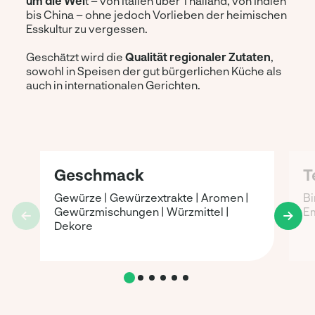
um die Wel
t – von Italien über Thailand, von Indien
bis China – ohne jedoch Vorlieben der heimischen
Esskultur zu vergessen.
Geschätzt wird die
Qualität regionaler Zutaten
,
sowohl in Speisen der gut bürgerlichen Küche als
auch in internationalen Gerichten.
Geschmack
T
Gewürze | Gewürzextrakte | Aromen |
Bi
Gewürzmischungen | Würzmittel |
E
Dekore