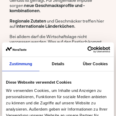
Genuss ist gefragt. Für zeitgemäße Impulse
sorgen
neue Geschmacksprofile und -
kombinationen
.
Regionale Zutaten
und Geschmäcker treffen hier
auf
internationale Länderküchen
.
Bei alldem darf die Wirtschaftslage nicht
vergessen werden. Was auf den Esstisch kommt,
entscheidet auch der
Preis
.
Die Leistbarkeit von Lebensmitteln treibt
Entwicklungen im Lebensmittelbereich voran und
Zustimmung
Details
Über Cookies
entscheidet
oftmals
, was gekauft wird
.
Alles zeigt auf Geflügel
Diese Webseite verwendet Cookies
Wir verwenden Cookies, um Inhalte und Anzeigen zu
personalisieren, Funktionen für soziale Medien anbieten
Nahrhaft, proteinreich, fettarm und günstig
zu können und die Zugriffe auf unsere Website zu
bringt Geflügelfleisch viele der aktuellen
analysieren. Außerdem geben wir Informationen zu Ihrer
Ansprüche auf einen Nenner.
Verwendung unserer Website an unsere Partner für