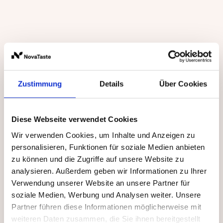
Deco Quick
®
®
Die
Deco Quick
Gewürzummantelungen
Zustimmung
Details
Über Cookies
veredeln verschiedenste Spezialitäten – von
Brühwurst über Kochpökelwaren, Rohwurst,
Pasteten und Braten bis hin zu Fisch, Käse und
Diese Webseite verwendet Cookies
vegetarischen und veganen Produkten.
Wir verwenden Cookies, um Inhalte und Anzeigen zu
Kräuter und Gewürze in Topqualität werden
personalisieren, Funktionen für soziale Medien anbieten
einfach, schnell und sauber
aufgetragen. Das
zu können und die Zugriffe auf unsere Website zu
klappt nicht nur spielend leicht, sondern auch
analysieren. Außerdem geben wir Informationen zu Ihrer
zuverlässig
und
gelingsicher
.
Verwendung unserer Website an unsere Partner für
Das Ergebnis ist unübertroffen gut – jede einzelne
soziale Medien, Werbung und Analysen weiter. Unsere
Scheibe des jeweiligen Produktes ist
gleichmäßig
Partner führen diese Informationen möglicherweise mit
und vollständig mit Gewürzen bedeckt
.
weiteren Daten zusammen, die Sie ihnen bereitgestellt