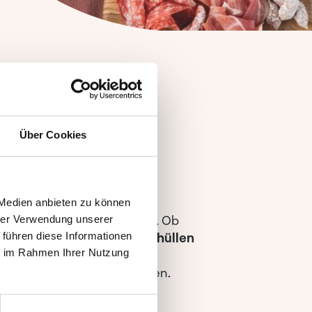
hafte
Über Cookies
ren
 Medien anbieten zu können
, sind Sie bei uns richtig. Ob
hrer Verwendung unserer
bis
,
Wirkstoffe
oder
Wursthüllen
 führen diese Informationen
ie im Rahmen Ihrer Nutzung
 Sie alles was Sie für die
aften Wurstwaren benötigen.
 Rezepturen: