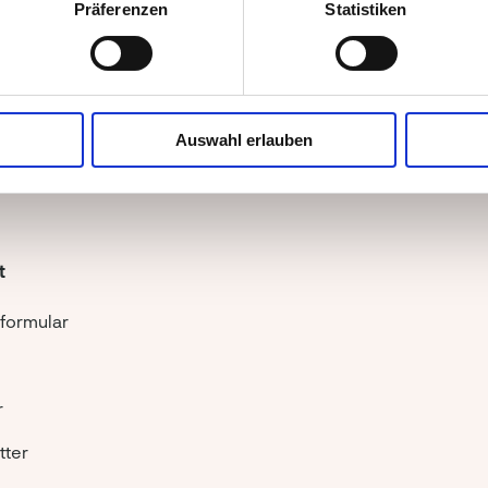
Präferenzen
Statistiken
Rezeptur Geflügelk
Rezeptur Stuttgart
Rezeptur Wildsala
Auswahl erlauben
t
formular
r
tter