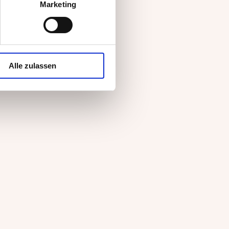
Marketing
äsekrainer
er Schinkenwurst
mi
Alle zulassen