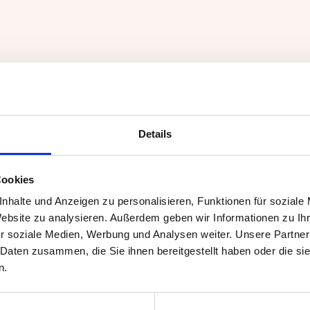
Schmack
Details
Wurstwa
Cookies
nhalte und Anzeigen zu personalisieren, Funktionen für soziale
Wenn es um Wurstwaren geht
Website zu analysieren. Außerdem geben wir Informationen zu I
Gewürzmischungen
,
Com
r soziale Medien, Werbung und Analysen weiter. Unsere Partner
 Daten zusammen, die Sie ihnen bereitgestellt haben oder die s
in unserem Sortiment finden
n.
Herstellung von schmackh
Entdecken Sie hier unsere