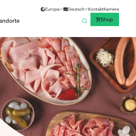
Europa
Kontakt
Karriere
Global
Englisch
Shop
andorte
Europa