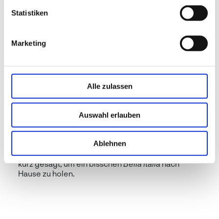
Statistiken
Pasta/Pizza
Marketing
Ein Klassiker, der in keiner Küche fehlen darf, ist
die Würzmischung
Pasta/Pizza
. Sie bringt Sonne
und italienisches Flair auf die Teller und bietet
einen fruchtigen Geschmack von Tomaten und
Alle zulassen
mediterranen Kräutern wie Oregano, Basilikum
und Rosmarin. Eine feine Knoblauchnote sorgt für
zusätzliche Würze, während die Zugabe von
Auswahl erlauben
Pinienkernen eine samtige Textur und eine zart
nussige Note verleiht. Diese Mischung ist perfekt
geeignet, um alltägliche Pasta- und Pizzagerichte
Ablehnen
zu verfeinern oder Focaccia und Brot zu backen –
kurz gesagt, um ein bisschen
Bella Italia
nach
Hause zu holen.