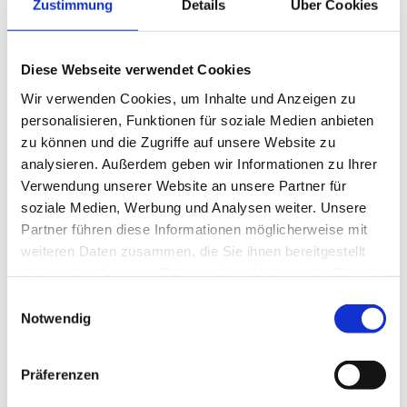
Zustimmung
Details
Über Cookies
Fisch
Diese Webseite verwendet Cookies
Wir verwenden Cookies, um Inhalte und Anzeigen zu
personalisieren, Funktionen für soziale Medien anbieten
Saftiger Lachs, heimischer Saibling, feine Forelle
zu können und die Zugriffe auf unsere Website zu
oder auch Garnelen und Meeresfrüchte lassen
sich mit der Gewürzmischung
Fisch
auf eine neue
analysieren. Außerdem geben wir Informationen zu Ihrer
Ebene heben. Diese Mischung verbindet den
Verwendung unserer Website an unsere Partner für
Geschmack von Zitrone mit feinen Kräutern und
soziale Medien, Werbung und Analysen weiter. Unsere
einer angenehmen Pfeffernote. Sie verleiht
Partner führen diese Informationen möglicherweise mit
Gerichten eine wunderbare Frische und ein
weiteren Daten zusammen, die Sie ihnen bereitgestellt
köstliches Aroma.
haben oder die sie im Rahmen Ihrer Nutzung der Dienste
gesammelt haben.
Einwilligungsauswahl
Notwendig
Präferenzen