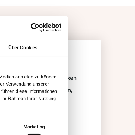
Über Cookies
Heilkraut
soll gegen
körperliche und
 Medien anbieten zu können
lische
Unstimmigkeiten
wirken
hrer Verwendung unserer
 sagt es lindert
Erkältungen,
 führen diese Informationen
ten,
ie im Rahmen Ihrer Nutzung
venschwächen
und
dauungsproblemen
h bei
Entzündungen im
Marketing
ndraum
und schlechter