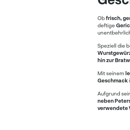
Ob
frisch, g
deftige
Geric
unentbehrlic
Speziell die
Wurstgewür
hin zur Bratw
Mit seinem
l
Geschmack
i
Aufgrund sein
neben Peters
verwendete 