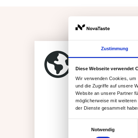
Zustimmung
Herkunft
Diese Webseite verwendet 
die
ursprüngliche H
Wir verwenden Cookies, um I
Majorans ist
Indien
s
und die Zugriffe auf unsere 
östliche Mittelmee
Website an unsere Partner fü
heute wird er in
ganz
möglicherweise mit weiteren
Ägypten angebaut
:
der Dienste gesammelt habe
Frankreich, Italien 
aber auch in
Deutsc
Einwilligungsauswahl
Notwendig
Ungarn