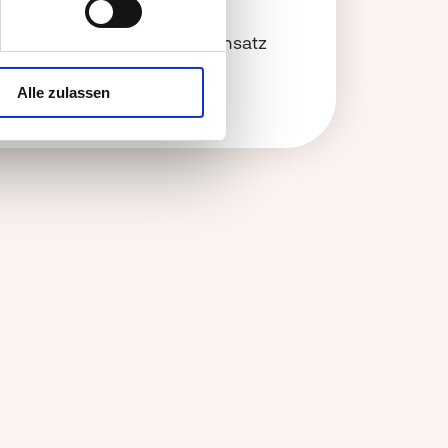
dheilung,
kann er in der
ernativen Heilkunde
zum Einsatz
mmen
Alle zulassen