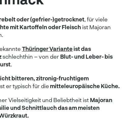
erebelt oder (gefrier-)getrocknet
, für viele
hte mit Kartoffeln oder Fleisch
ist Majoran
h.
 bekannte
Thüringer Variante
ist das
z
schlechthin – von der
Blut- und Leber- bis
urst
.
eicht bitteren, zitronig-fruchtigem
st er typisch für die
mitteleuropäische Küche.
er Vielseitigkeit und Beliebtheit ist
Majoran
ilie und Schnittlauch das am meisten
Würzkraut.