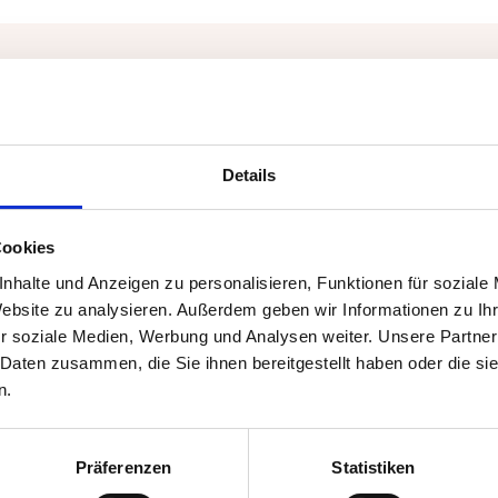
Details
Das 
Cookies
eimat
des
es 
nhalte und Anzeigen zu personalisieren, Funktionen für soziale
owie der
see
Website zu analysieren. Außerdem geben wir Informationen zu I
rraum
man
r soziale Medien, Werbung und Analysen weiter. Unsere Partner
 Europa und in
Hus
 Daten zusammen, die Sie ihnen bereitgestellt haben oder die s
 Vor allem in
Ner
n.
und Spanien
,
Ver
hland und
auc
Präferenzen
Statistiken
Mu