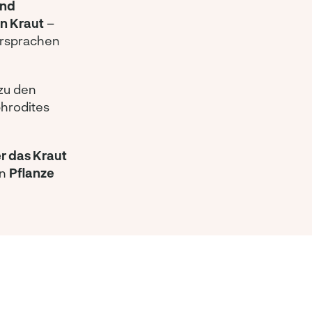
und
n Kraut
–
ersprachen
zu den
hrodites
r das Kraut
en
Pflanze