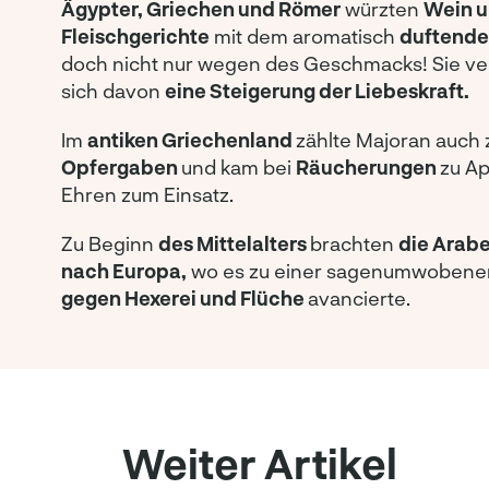
Ägypter, Griechen und Römer
würzten
Wein 
Fleischgerichte
mit dem aromatisch
duftende
doch nicht nur wegen des Geschmacks! Sie v
sich davon
eine Steigerung der Liebeskraft.
Im
antiken Griechenland
zählte Majoran auch 
Opfergaben
und kam bei
Räucherungen
zu Ap
Ehren zum Einsatz.
Zu Beginn
des Mittelalters
brachten
die Arabe
nach Europa,
wo es zu einer sagenumwoben
gegen Hexerei und Flüche
avancierte.
Weiter Artikel