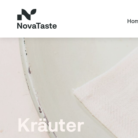
Ho
Kräuter