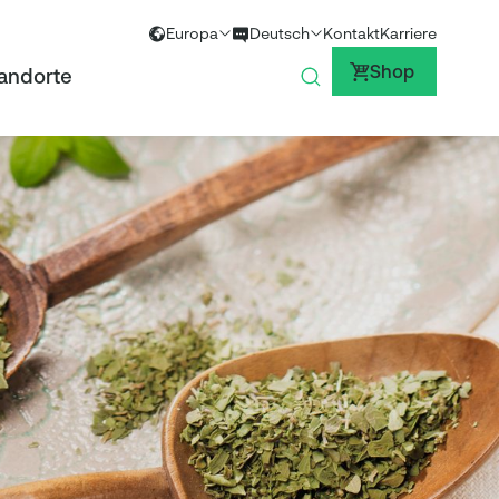
Europa
Kontakt
Karriere
Global
Englisch
Shop
andorte
Europa