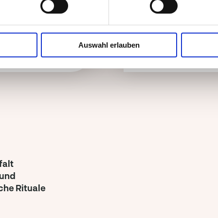
Wun
alt
ko
Auswahl erlauben
falt
 und
che Rituale