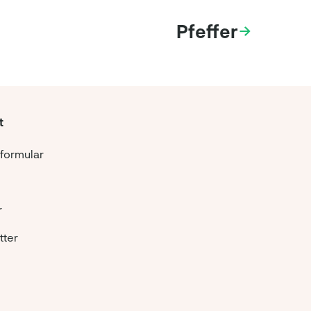
Pfeffer
t
formular
r
tter